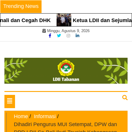
Skip
Trending News
to
content
 dan Cegah DHK
Ketua LDII dan Sejumlah To
Minggu, Agustus 9, 2026
Website Resmi
LDII TABANAN
Toggle
navigation
Home
Informasi
Dihadiri Pengurus MUI Setempat, DPW dan