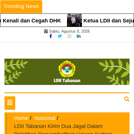
Skip
Trending News
to
content
Kenali dan Cegah DHK
Ketua LDII dan Sejuml
Sabtu, Agustus 8, 2026
Website Resmi
LDII TABANAN
Toggle
navigation
Home
Nasional
LDII Tabanan Kirim Dua Jagal Dalam