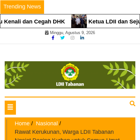
Skip
Trending News
to
content
Kenali dan Cegah DHK
Ketua LDII dan Sejum
Minggu, Agustus 9, 2026
Website Resmi
LDII TABANAN
Toggle
navigation
Home
Nasional
Rawat Kerukunan, Warga LDII Tabanan