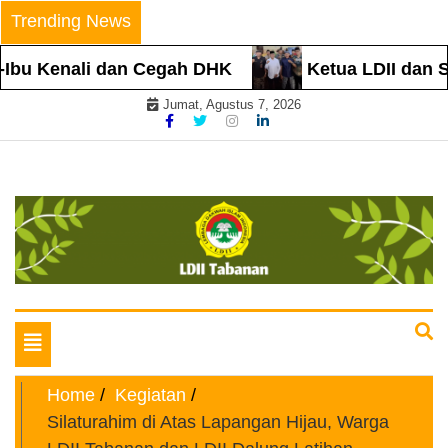
Skip
Trending News
to
content
Ibu Kenali dan Cegah DHK
Ketua LDII dan S
Jumat, Agustus 7, 2026
Website Resmi
LDII TABANAN
Toggle
navigation
Home
Kegiatan
Silaturahim di Atas Lapangan Hijau, Warga