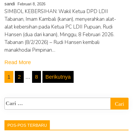
sandi
Februari 8, 2026
SIMBOL KEBERSIHAN: Wakil Ketua DPD LDII
Tabanan, Imam Kambali (kanan), menyerahkan alat-
alat kebersihan pada Ketua PC LDII Pupuan, Rudi
Hansen (dua dari kanan), Minggu, 8 Februari 2026.
Tabanan (8/2/2026) – Rudi Hansen kembali
manakhodai Pimpinan…
Read More
Paginasi
1
2
…
8
Berikutnya
pos
POS-POS TERBARU