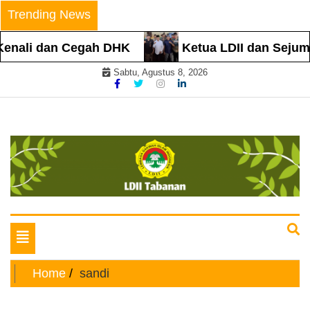
Skip
Trending News
to
content
i dan Cegah DHK
Ketua LDII dan Sejumlah T
Sabtu, Agustus 8, 2026
Website Resmi
LDII TABANAN
Toggle
navigation
Home
sandi