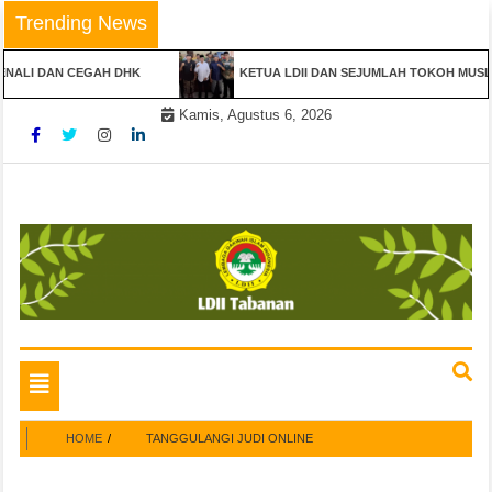
Skip
Trending News
to
content
ENALI DAN CEGAH DHK
KETUA LDII DAN SEJUMLAH TOKOH MUSLI
Kamis, Agustus 6, 2026
Website Resmi
LDII TABANAN
Toggle
navigation
HOME
TANGGULANGI JUDI ONLINE