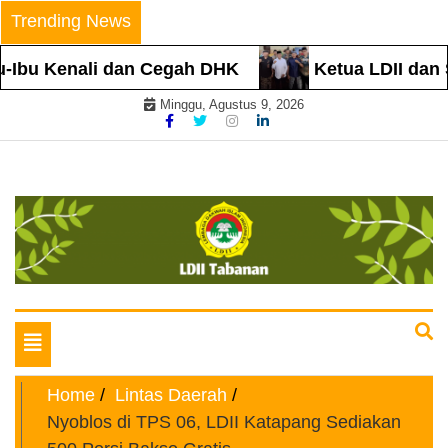
Skip
Trending News
to
content
Ibu Kenali dan Cegah DHK
Ketua LDII dan S
Minggu, Agustus 9, 2026
Website Resmi
LDII TABANAN
Toggle
navigation
Home
Lintas Daerah
Nyoblos di TPS 06, LDII Katapang Sediakan