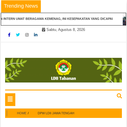
Skip
Trending News
to
content
 INTERN UMAT BERAGAMA KEMENAG, INI KESEPAKATAN YANG DICAPAI
Sabtu, Agustus 8, 2026
Website Resmi
LDII TABANAN
Toggle
navigation
HOME
DPW LDII JAWA TENGAH