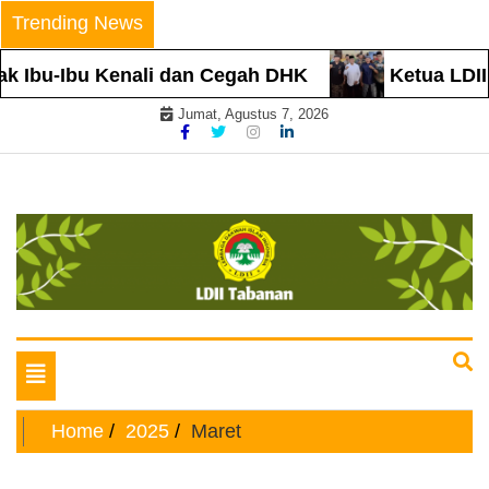
Skip
Trending News
to
content
k Ibu-Ibu Kenali dan Cegah DHK
Ketua LDII 
Jumat, Agustus 7, 2026
Website Resmi
LDII TABANAN
Toggle
navigation
Home
2025
Maret