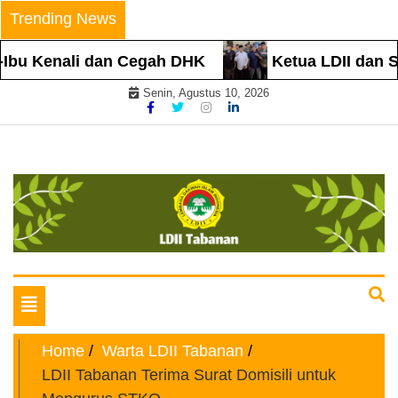
Skip
Trending News
to
content
Ibu Kenali dan Cegah DHK
Ketua LDII dan Se
Senin, Agustus 10, 2026
Website Resmi
LDII TABANAN
Toggle
navigation
Home
Warta LDII Tabanan
LDII Tabanan Terima Surat Domisili untuk